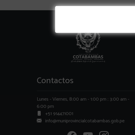
Contactos
Lunes - Viernes, 8:00 am - 1:00 pm ; 3:00 am -
6:00 pm
+51 914471001
info@muniprovincialcotabambas.gob.pe