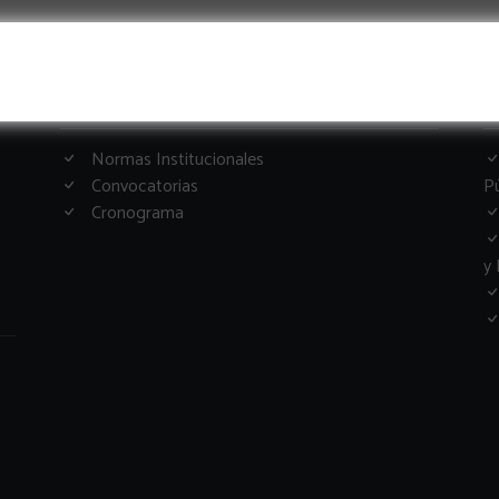
Informacion Importante
G
Normas Institucionales
Convocatorias
Pú
Cronograma
y 