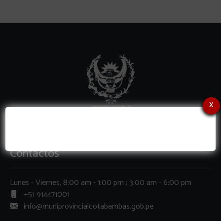
x
Contactos
Lunes - Viernes, 8:00 am - 1:00 pm ; 3:00 am - 6:00 pm
+51 914471001
info@muniprovincialcotabambas.gob.pe