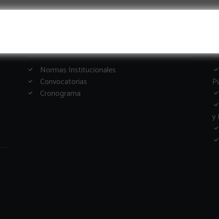
Informacion Importante
G
Normas Institucionales
Convocatorias
Pú
Cronograma
y 