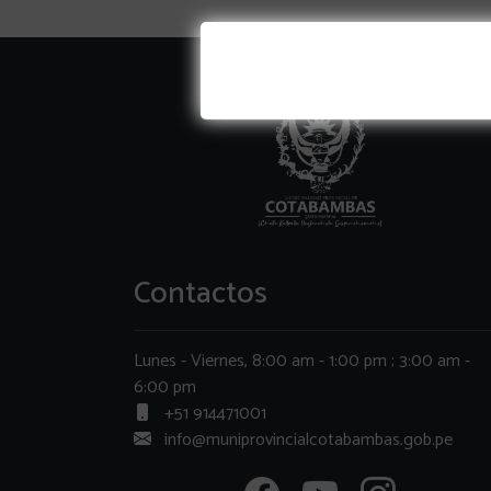
Contactos
Lunes - Viernes, 8:00 am - 1:00 pm ; 3:00 am -
6:00 pm
+51 914471001
info@muniprovincialcotabambas.gob.pe