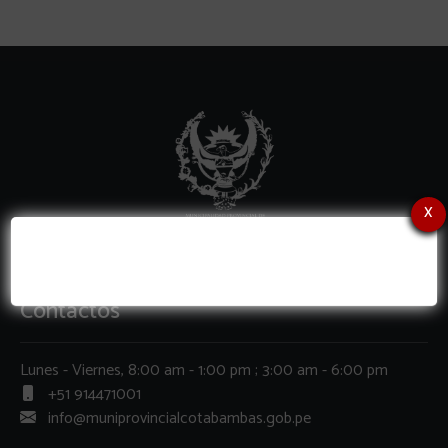
x
Contactos
Lunes - Viernes, 8:00 am - 1:00 pm ; 3:00 am - 6:00 pm
+51 914471001
info@muniprovincialcotabambas.gob.pe