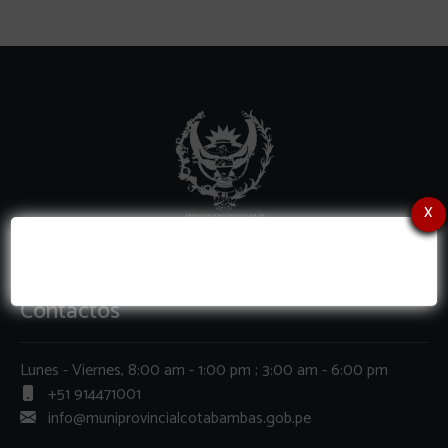
x
Contactos
Lunes - Viernes, 8:00 am - 1:00 pm ; 3:00 am - 6:00 pm
+51 914471001
info@muniprovincialcotabambas.gob.pe