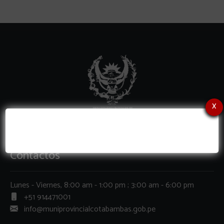
x
Contactos
Lunes - Viernes, 8:00 am - 1:00 pm ; 3:00 am - 6:00 pm
+51 914471001
info@muniprovincialcotabambas.gob.pe