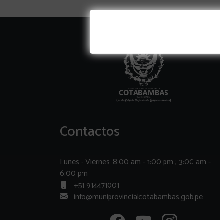
Contactos
Lunes - Viernes, 8:00 am - 1:00 pm ; 3:00 am -
6:00 pm
+51 914471001
info@muniprovincialcotabambas.gob.pe