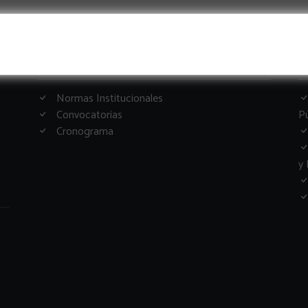
Informacion Importante
G
Normas Institucionales
Convocatorias
Pú
Cronograma
y 