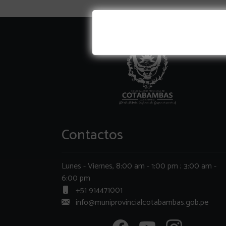
Contactos
Lunes - Viernes, 8:00 am - 1:00 pm ; 3:00 am -
6:00 pm
+51 914471001
info@muniprovincialcotabambas.gob.pe