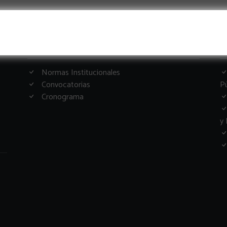
Informacion Importante
G
Normas Institucionales
Convocatorias
Pú
Cronograma
y 