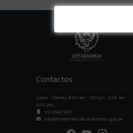
Contactos
Lunes - Viernes, 8:00 am - 1:00 pm ; 3:00 am -
6:00 pm
+51 914471001
info@muniprovincialcotabambas.gob.pe