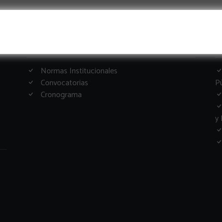
Informacion Importante
G
Normas Institucionales
Convocatorias
Pú
Cronograma
y 