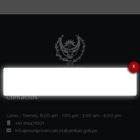
x
Contactos
Lunes - Viernes, 8:00 am - 1:00 pm ; 3:00 am - 6:00 pm
+51 914471001
info@muniprovincialcotabambas.gob.pe