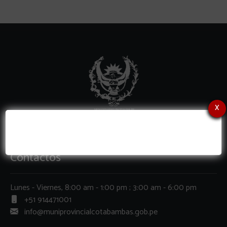
x
Contactos
Lunes - Viernes, 8:00 am - 1:00 pm ; 3:00 am - 6:00 pm
+51 914471001
info@muniprovincialcotabambas.gob.pe