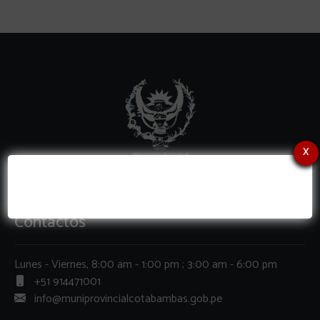
x
Contactos
Lunes - Viernes, 8:00 am - 1:00 pm ; 3:00 am - 6:00 pm
+51 914471001
info@muniprovincialcotabambas.gob.pe