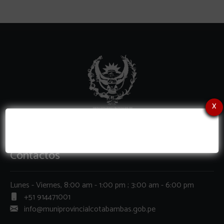
x
Contactos
Lunes - Viernes, 8:00 am - 1:00 pm ; 3:00 am - 6:00 pm
+51 914471001
info@muniprovincialcotabambas.gob.pe