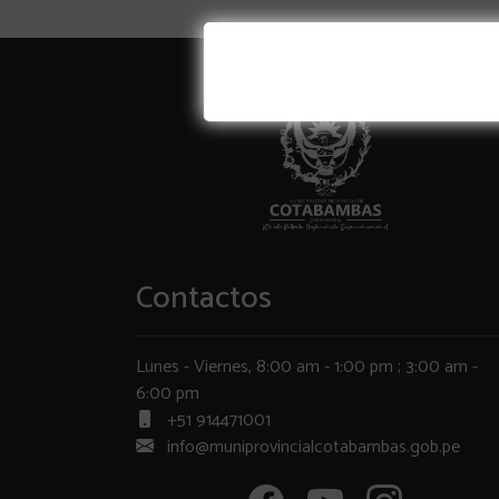
Contactos
Lunes - Viernes, 8:00 am - 1:00 pm ; 3:00 am -
6:00 pm
+51 914471001
info@muniprovincialcotabambas.gob.pe