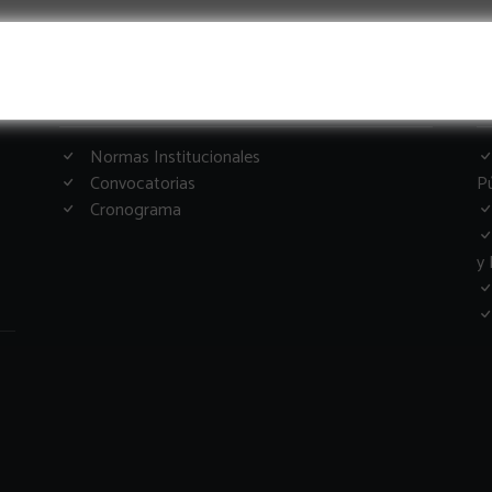
Informacion Importante
G
Normas Institucionales
Convocatorias
Pú
Cronograma
y 