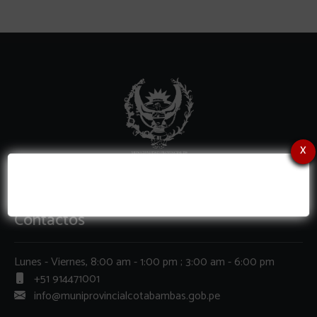
x
Contactos
Lunes - Viernes, 8:00 am - 1:00 pm ; 3:00 am - 6:00 pm
+51 914471001
info@muniprovincialcotabambas.gob.pe