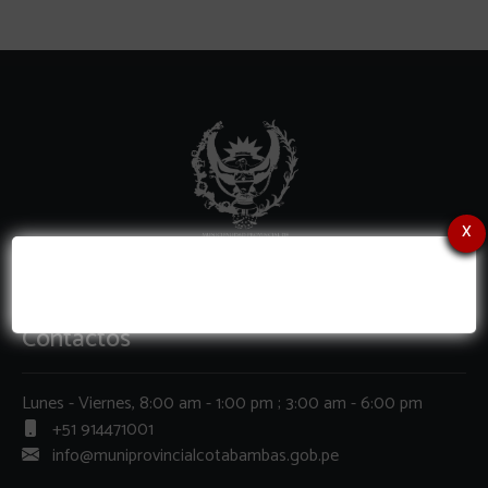
x
Contactos
Lunes - Viernes, 8:00 am - 1:00 pm ; 3:00 am - 6:00 pm
+51 914471001
info@muniprovincialcotabambas.gob.pe