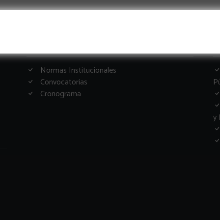
Informacion Importante
G
Normas Institucionales
Convocatorias
Pú
Cronograma
y 