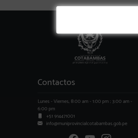
Contactos
Lunes - Viernes, 8:00 am - 1:00 pm ; 3:00 am -
6:00 pm
+51 914471001
info@muniprovincialcotabambas.gob.pe