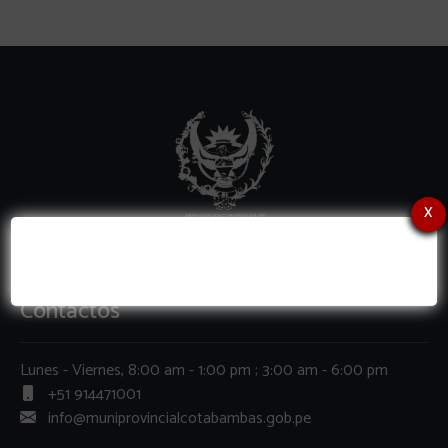
x
Contactos
Lunes - Viernes, 8:00 am - 1:00 pm ; 3:00 am - 6:00 pm
+51 914471001
info@muniprovincialcotabambas.gob.pe