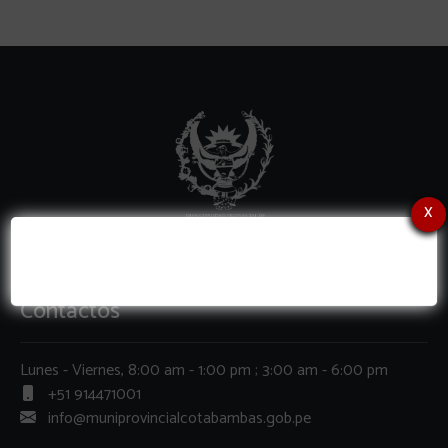
x
Contactos
Lunes - Viernes, 8:00 am - 1:00 pm ; 3:00 am - 6:00 pm
+51 914471001
info@muniprovincialcotabambas.gob.pe