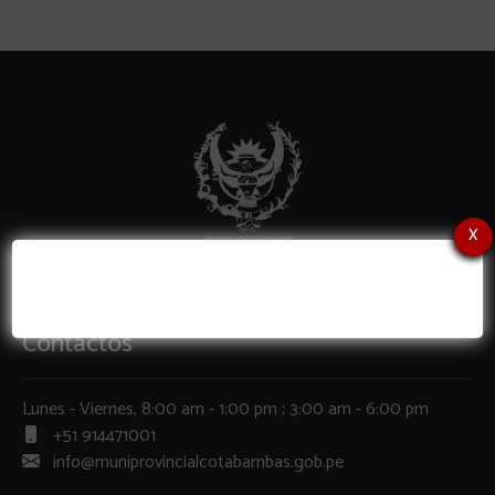
x
Contactos
Lunes - Viernes, 8:00 am - 1:00 pm ; 3:00 am - 6:00 pm
+51 914471001
info@muniprovincialcotabambas.gob.pe