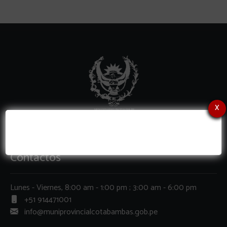
x
Contactos
Lunes - Viernes, 8:00 am - 1:00 pm ; 3:00 am - 6:00 pm
+51 914471001
info@muniprovincialcotabambas.gob.pe