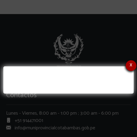
x
Contactos
Lunes - Viernes, 8:00 am - 1:00 pm ; 3:00 am - 6:00 pm
+51 914471001
info@muniprovincialcotabambas.gob.pe