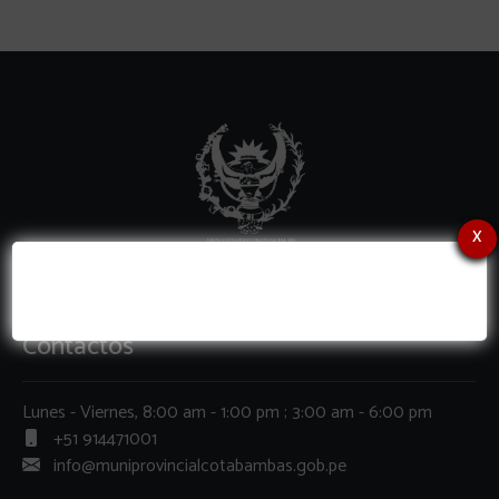
x
Contactos
Lunes - Viernes, 8:00 am - 1:00 pm ; 3:00 am - 6:00 pm
+51 914471001
info@muniprovincialcotabambas.gob.pe