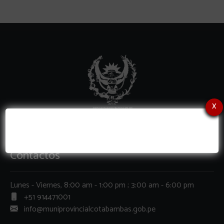
x
Contactos
Lunes - Viernes, 8:00 am - 1:00 pm ; 3:00 am - 6:00 pm
+51 914471001
info@muniprovincialcotabambas.gob.pe