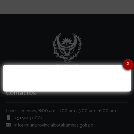
x
Contactos
Lunes - Viernes, 8:00 am - 1:00 pm ; 3:00 am - 6:00 pm
+51 914471001
info@muniprovincialcotabambas.gob.pe