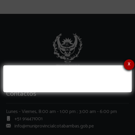
x
Contactos
Lunes - Viernes, 8:00 am - 1:00 pm ; 3:00 am - 6:00 pm
+51 914471001
info@muniprovincialcotabambas.gob.pe