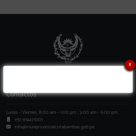
x
Contactos
Lunes - Viernes, 8:00 am - 1:00 pm ; 3:00 am - 6:00 pm
+51 914471001
info@muniprovincialcotabambas.gob.pe