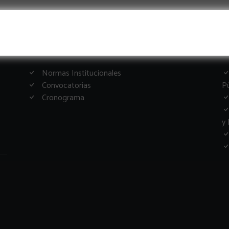
Informacion Importante
G
Normas Institucionales
Convocatorias
Pú
Cronograma
y 