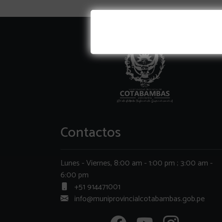
Contactos
Lunes - Viernes, 8:00 am - 1:00 pm ; 3:00 am -
6:00 pm
+51 914471001
info@muniprovincialcotabambas.gob.pe