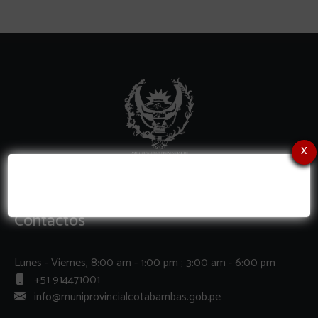
x
Contactos
Lunes - Viernes, 8:00 am - 1:00 pm ; 3:00 am - 6:00 pm
+51 914471001
info@muniprovincialcotabambas.gob.pe