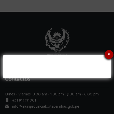
x
Contactos
Lunes - Viernes, 8:00 am - 1:00 pm ; 3:00 am - 6:00 pm
+51 914471001
info@muniprovincialcotabambas.gob.pe