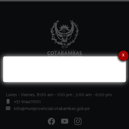
x
Contactos
Lunes - Viernes, 8:00 am - 1:00 pm ; 3:00 am - 6:00 pm
+51 914471001
info@muniprovincialcotabambas.gob.pe