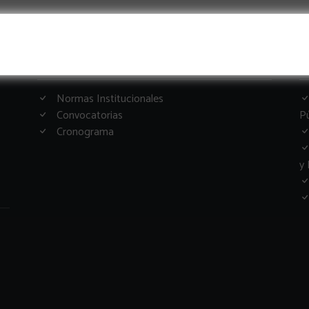
Informacion Importante
G
Normas Institucionales
Convocatorias
Pú
Cronograma
y 