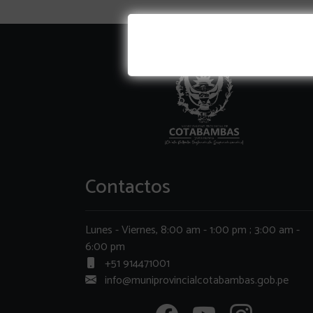
Contactos
Lunes - Viernes, 8:00 am - 1:00 pm ; 3:00 am -
6:00 pm
+51 914471001
info@muniprovincialcotabambas.gob.pe