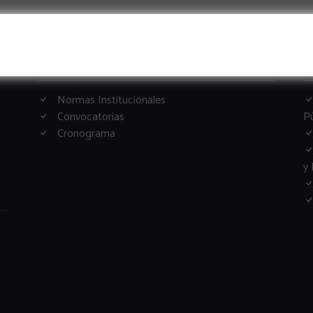
Informacion Importante
G
Normas Institucionales
Convocatorias
Pú
Cronograma
y 