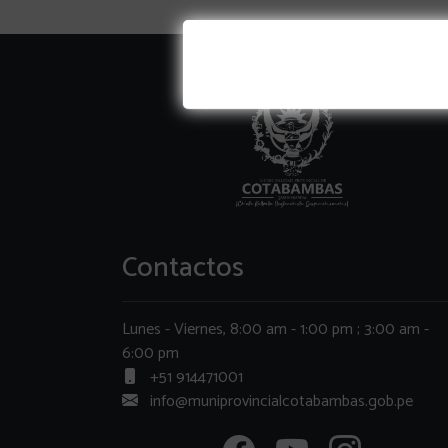
Contactos
Lunes - Viernes, 8:00 am - 1:00 pm ; 3:00 am -
6:00 pm
+51 914471001
info@muniprovincialcotabambas.gob.pe