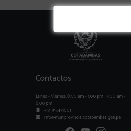
Contactos
Lunes - Viernes, 8:00 am - 1:00 pm ; 3:00 am -
6:00 pm
+51 914471001
info@muniprovincialcotabambas.gob.pe