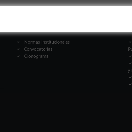
Informacion Importante
G
Normas Institucionales
Convocatorias
Pú
Cronograma
y 