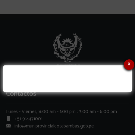
x
Contactos
Lunes - Viernes, 8:00 am - 1:00 pm ; 3:00 am - 6:00 pm
+51 914471001
info@muniprovincialcotabambas.gob.pe