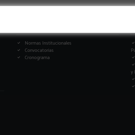
Informacion Importante
G
Normas Institucionales
Convocatorias
Pú
Cronograma
y 