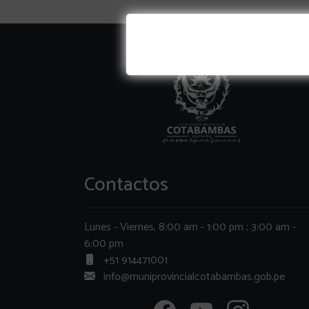
Contactos
Lunes - Viernes, 8:00 am - 1:00 pm ; 3:00 am -
6:00 pm
+51 914471001
info@muniprovincialcotabambas.gob.pe