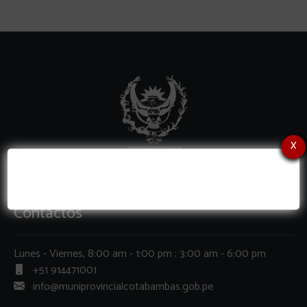
x
Contactos
Lunes - Viernes, 8:00 am - 1:00 pm ; 3:00 am - 6:00 pm
+51 914471001
info@muniprovincialcotabambas.gob.pe