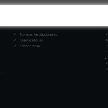
Informacion Importante
G
Normas Institucionales
Convocatorias
Pú
Cronograma
y 