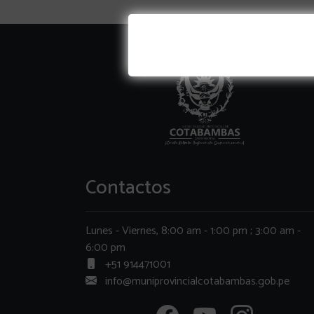
Contactos
Lunes - Viernes, 8:00 am - 1:00 pm ; 3:00 am -
6:00 pm
+51 914471001
info@muniprovincialcotabambas.gob.pe