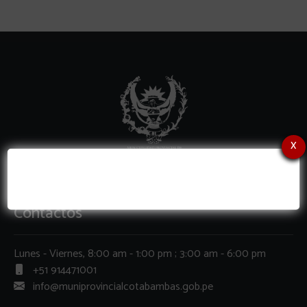
x
Contactos
Lunes - Viernes, 8:00 am - 1:00 pm ; 3:00 am - 6:00 pm
+51 914471001
info@muniprovincialcotabambas.gob.pe