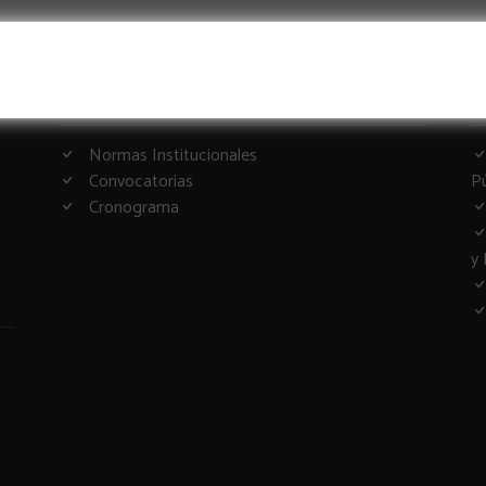
Informacion Importante
G
Normas Institucionales
Convocatorias
Pú
Cronograma
y 