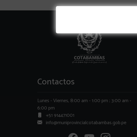
Contactos
Lunes - Viernes, 8:00 am - 1:00 pm ; 3:00 am -
6:00 pm
+51 914471001
info@muniprovincialcotabambas.gob.pe