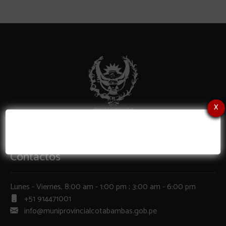
x
Contactos
Lunes - Viernes, 8:00 am - 1:00 pm ; 3:00 am - 6:00 pm
+51 914471001
info@muniprovincialcotabambas.gob.pe