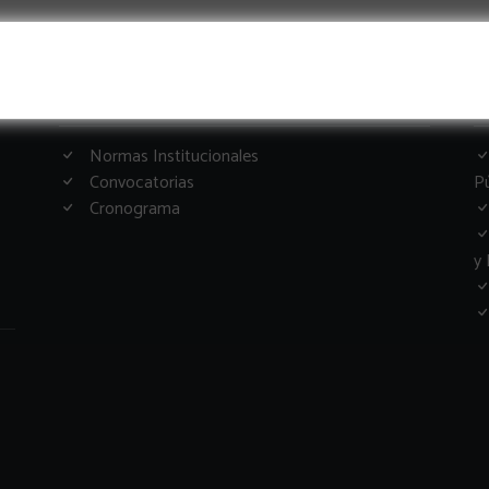
Informacion Importante
G
Normas Institucionales
Convocatorias
Pú
Cronograma
y 