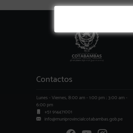
Contactos
Lunes - Viernes, 8:00 am - 1:00 pm ; 3:00 am -
6:00 pm
+51 914471001
info@muniprovincialcotabambas.gob.pe