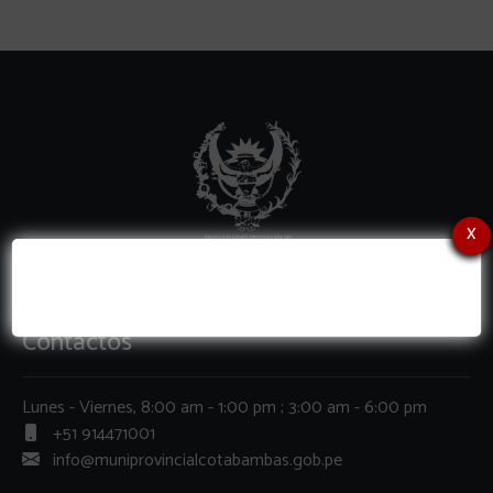
x
Contactos
Lunes - Viernes, 8:00 am - 1:00 pm ; 3:00 am - 6:00 pm
+51 914471001
info@muniprovincialcotabambas.gob.pe