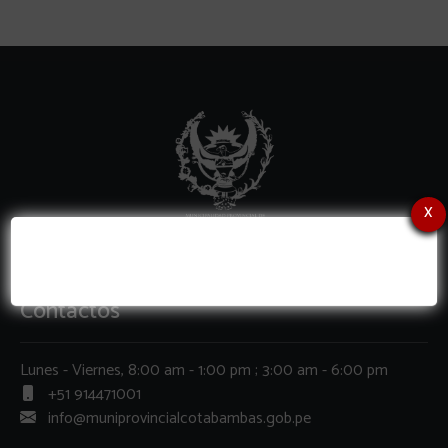
x
Contactos
Lunes - Viernes, 8:00 am - 1:00 pm ; 3:00 am - 6:00 pm
+51 914471001
info@muniprovincialcotabambas.gob.pe