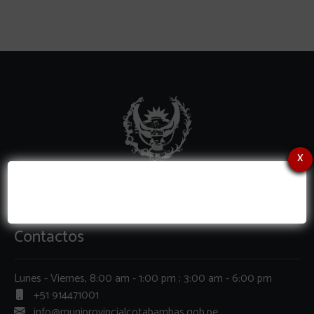
x
Contactos
Lunes - Viernes, 8:00 am - 1:00 pm ; 3:00 am - 6:00 pm
+51 914471001
info@muniprovincialcotabambas.gob.pe