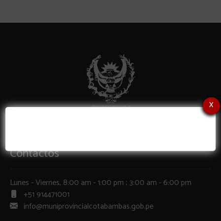
x
Contactos
Lunes - Viernes, 8:00 am - 1:00 pm ; 3:00 am - 6:00 pm
+51 914471001
info@muniprovincialcotabambas.gob.pe