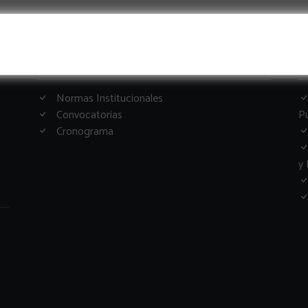
Informacion Importante
G
Normas Institucionales
Convocatorias
Pú
Cronograma
y 