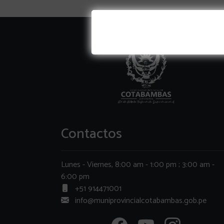
Contactos
Lunes - Viernes, 8:00 am - 1:00 pm ; 3:00 am -
6:00 pm
+51 914471001
info@muniprovincialcotabambas.gob.pe