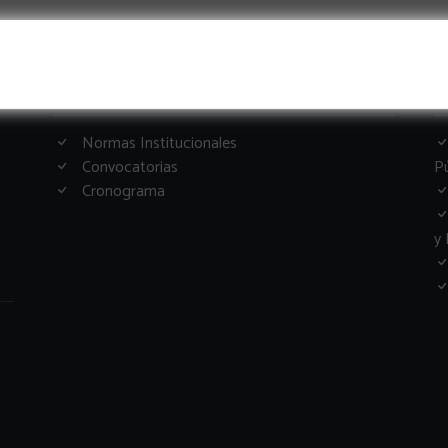
Informacion Importante
G
Normas Institucionales
Convocatorias
Pú
Cronograma
y 