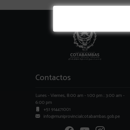
Contactos
Lunes - Viernes, 8:00 am - 1:00 pm ; 3:00 am -
6:00 pm
+51 914471001
info@muniprovincialcotabambas.gob.pe