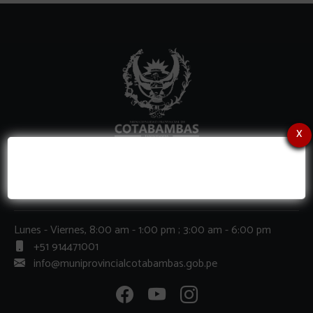
x
Contactos
Lunes - Viernes, 8:00 am - 1:00 pm ; 3:00 am - 6:00 pm
+51 914471001
info@muniprovincialcotabambas.gob.pe