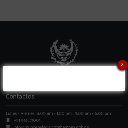
x
Contactos
Lunes - Viernes, 8:00 am - 1:00 pm ; 3:00 am - 6:00 pm
+51 914471001
info@muniprovincialcotabambas.gob.pe